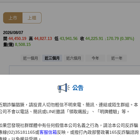
公告
近期詐騙猖獗，請投資人切勿輕信不明來電、簡訊、連結或陌生群組。本
公司不會以電話、簡訊或LINE邀請「領取飆股」、「明牌體驗」等。
如果您發現社群媒體中有任何假借本公司名義之行為，請洽本公司反詐騙
專線(02)35181165或
客服信箱
反映，或撥打內政部警政署165反詐騙諮詢
專線，以免權益受損。