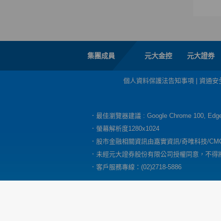
集團成員
元大金控
元大證券
個人資料保護法告知事項
|
資通安
．最佳瀏覽器建議 : Google Chrome 100, E
．螢幕解析度1280x1024
．股市金融相關資訊由嘉實資訊/奇唯科技/CM
．未經元大證券股份有限公司授權同意，不得
．客戶服務專線：(02)2718-5886