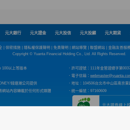
元大銀行
元大證金
元大投信
元大投顧
元大期貨
全
|
保密措施
|
隱私權保護聲明
|
免責聲明
|
網站導覽
|
聯盟網站
|
金融友善服
Copyright © Yuanta Financial Holding Co., Ltd. All Rights Reserved.
dge 100以上等版本
．許可證號：111年金管證總字第003
．電子信箱：
webmaster@yuanta.co
ONEY/錢塘潮公司提供
．地址：104506台北市中山區南京東路
將網站內容轉載於任何形式媒體
．統一編號：97160609