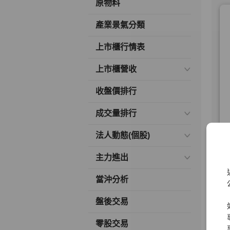
原物料
產業景氣分類
上市櫃行情表
上市櫃營收
收盤價排行
成交量排行
法人動態(個股)
主力進出
當沖分析
盤後交易
零股交易