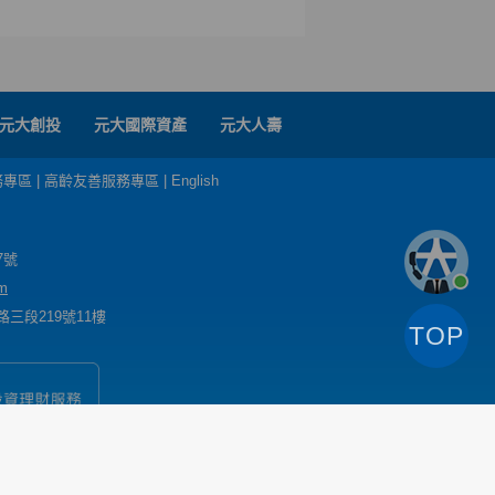
元大創投
元大國際資產
元大人壽
務專區
|
高齡友善服務專區
|
English
7號
m
三段219號11樓
TOP