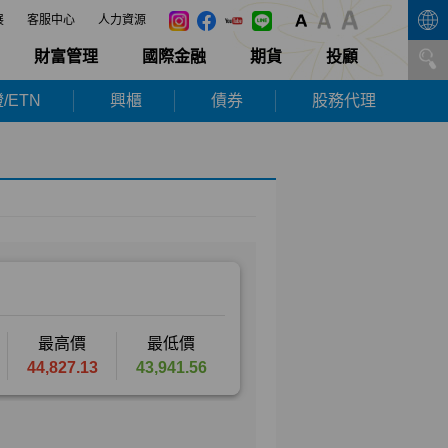
展
客服中心
人力資源
財富管理
國際金融
期貨
投顧
/ETN
興櫃
債券
股務代理