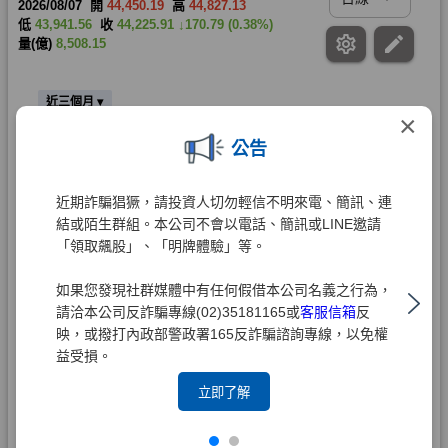
×
公告
近期詐騙猖獗，請投資人切勿輕信不明來電、簡訊、連
結或陌生群組。本公司不會以電話、簡訊或LINE邀請
「領取飆股」、「明牌體驗」等。
如果您發現社群媒體中有任何假借本公司名義之行為，
請洽本公司反詐騙專線(02)35181165或
客服信箱
反
映，或撥打內政部警政署165反詐騙諮詢專線，以免權
益受損。
立即了解