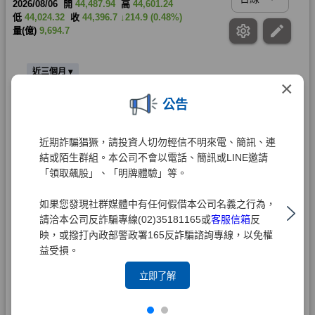
×
公告
近期詐騙猖獗，請投資人切勿輕信不明來電、簡訊、連
結或陌生群組。本公司不會以電話、簡訊或LINE邀請
「領取飆股」、「明牌體驗」等。
如果您發現社群媒體中有任何假借本公司名義之行為，
請洽本公司反詐騙專線(02)35181165或
客服信箱
反
映，或撥打內政部警政署165反詐騙諮詢專線，以免權
益受損。
立即了解