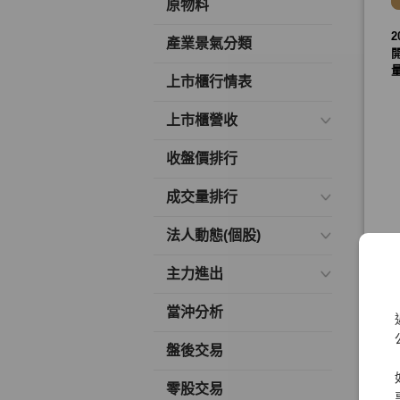
原物料
產業景氣分類
上市櫃行情表
上市櫃營收
收盤價排行
成交量排行
法人動態(個股)
主力進出
當沖分析
盤後交易
零股交易