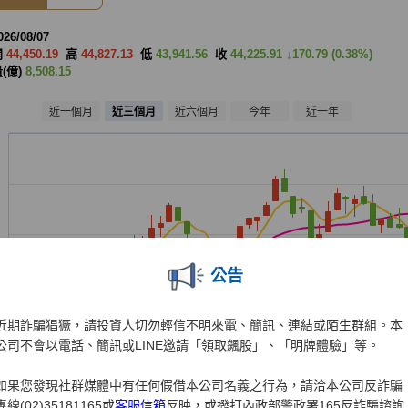
公告
近期詐騙猖獗，請投資人切勿輕信不明來電、簡訊、連結或陌生群組。本
公司不會以電話、簡訊或LINE邀請「領取飆股」、「明牌體驗」等。
如果您發現社群媒體中有任何假借本公司名義之行為，請洽本公司反詐騙
專線(02)35181165或
客服信箱
反映，或撥打內政部警政署165反詐騙諮詢