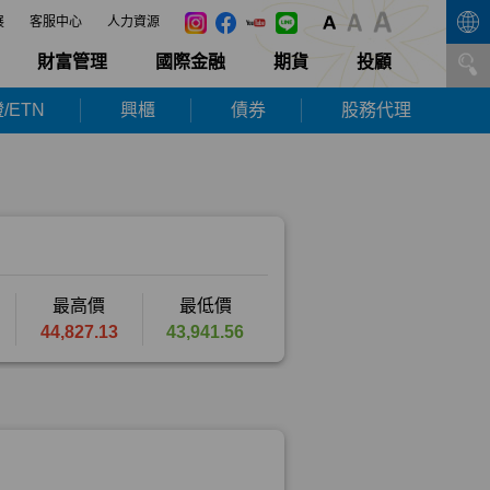
展
客服中心
人力資源
財富管理
國際金融
期貨
投顧
/ETN
興櫃
債券
股務代理