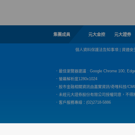
集團成員
元大金控
元大證券
個人資料保護法告知事項
|
資通安
．最佳瀏覽器建議 : Google Chrome 100, E
．螢幕解析度1280x1024
．股市金融相關資訊由嘉實資訊/奇唯科技/CM
．未經元大證券股份有限公司授權同意，不得
．客戶服務專線：(02)2718-5886