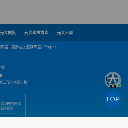
元大創投
元大國際資產
元大人壽
務專區
|
高齡友善服務專區
|
English
7號
m
三段219號11樓
TOP