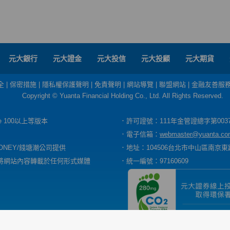
元大銀行
元大證金
元大投信
元大投顧
元大期貨
全
|
保密措施
|
隱私權保護聲明
|
免責聲明
|
網站導覽
|
聯盟網站
|
金融友善服
Copyright © Yuanta Financial Holding Co., Ltd. All Rights Reserved.
dge 100以上等版本
．許可證號：111年金管證總字第003
．電子信箱：
webmaster@yuanta.co
ONEY/錢塘潮公司提供
．地址：104506台北市中山區南京東路
將網站內容轉載於任何形式媒體
．統一編號：97160609