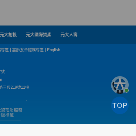
元大創投
元大國際資產
元大人壽
務專區
|
高齡友善服務專區
|
English
7號
m
三段219號11樓
TOP