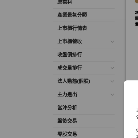
原物料
產業景氣分類
上市櫃行情表
上市櫃營收
收盤價排行
成交量排行
法人動態(個股)
主力進出
當沖分析
盤後交易
零股交易