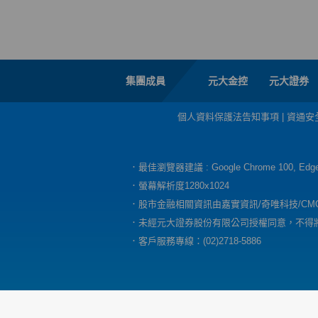
集團成員
元大金控
元大證券
個人資料保護法告知事項
|
資通安
．最佳瀏覽器建議 : Google Chrome 100, E
．螢幕解析度1280x1024
．股市金融相關資訊由嘉實資訊/奇唯科技/CM
．未經元大證券股份有限公司授權同意，不得
．客戶服務專線：(02)2718-5886