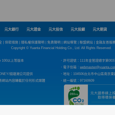
元大銀行
元大證金
元大投信
元大投顧
元大期貨
全
|
保密措施
|
隱私權保護聲明
|
免責聲明
|
網站導覽
|
聯盟網站
|
金融友善服
Copyright © Yuanta Financial Holding Co., Ltd. All Rights Reserved.
dge 100以上等版本
．許可證號：111年金管證總字第003
．電子信箱：
webmaster@yuanta.co
ONEY/錢塘潮公司提供
．地址：104506台北市中山區南京東路
將網站內容轉載於任何形式媒體
．統一編號：97160609