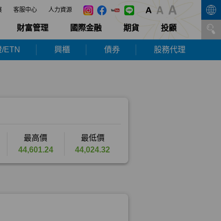
展
客服中心
人力資源
財富管理
國際金融
期貨
投顧
/ETN
興櫃
債券
股務代理