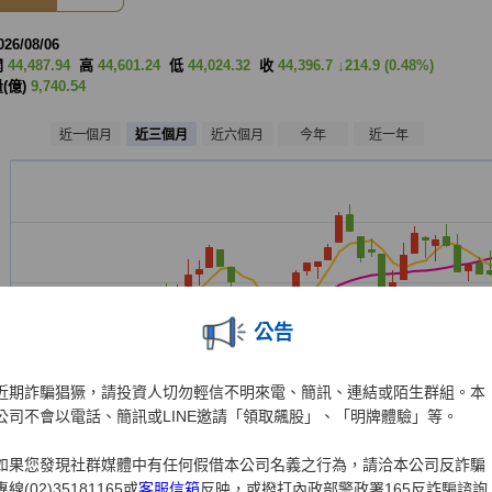
公告
近期詐騙猖獗，請投資人切勿輕信不明來電、簡訊、連結或陌生群組。本
公司不會以電話、簡訊或LINE邀請「領取飆股」、「明牌體驗」等。
如果您發現社群媒體中有任何假借本公司名義之行為，請洽本公司反詐騙
專線(02)35181165或
客服信箱
反映，或撥打內政部警政署165反詐騙諮詢