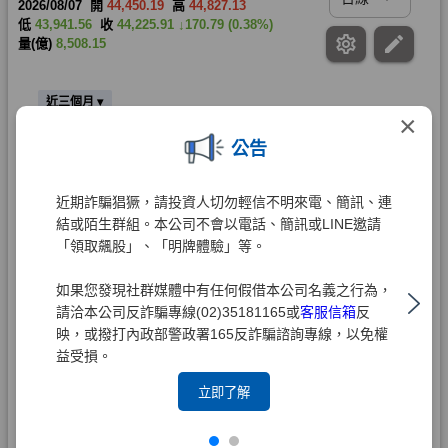
×
公告
近期詐騙猖獗，請投資人切勿輕信不明來電、簡訊、連
結或陌生群組。本公司不會以電話、簡訊或LINE邀請
「領取飆股」、「明牌體驗」等。
如果您發現社群媒體中有任何假借本公司名義之行為，
請洽本公司反詐騙專線(02)35181165或
客服信箱
反
映，或撥打內政部警政署165反詐騙諮詢專線，以免權
益受損。
立即了解