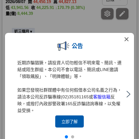
×
公告
近期詐騙猖獗，請投資人切勿輕信不明來電、簡訊、連
結或陌生群組。本公司不會以電話、簡訊或LINE邀請
「領取飆股」、「明牌體驗」等。
如果您發現社群媒體中有任何假借本公司名義之行為，
請洽本公司反詐騙專線(02)35181165或
客服信箱
反
映，或撥打內政部警政署165反詐騙諮詢專線，以免權
益受損。
立即了解