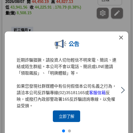
×
公告
近期詐騙猖獗，請投資人切勿輕信不明來電、簡訊、連
結或陌生群組。本公司不會以電話、簡訊或LINE邀請
「領取飆股」、「明牌體驗」等。
如果您發現社群媒體中有任何假借本公司名義之行為，
請洽本公司反詐騙專線(02)35181165或
客服信箱
反
映，或撥打內政部警政署165反詐騙諮詢專線，以免權
益受損。
立即了解