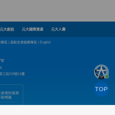
元大創投
元大國際資產
元大人壽
務專區
|
高齡友善服務專區
|
English
7號
m
三段219號11樓
TOP