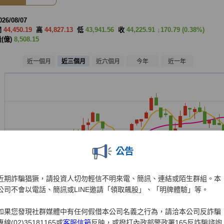
公告
近期詐騙猖獗，請投資人切勿輕信不明來電、簡訊、連結或陌生群組。本
公司不會以電話、簡訊或LINE邀請「領取飆股」、「明牌體驗」等。
如果您發現社群媒體中有任何假借本公司名義之行為，請洽本公司反詐騙
專線(02)35181165或
客服信箱
反映，或撥打內政部警政署165反詐騙諮詢