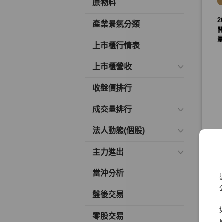
原物料
產業景氣分類
上市櫃行情表
上市櫃營收
收盤價排行
成交量排行
法人動態(個股)
主力進出
當沖分析
盤後交易
零股交易