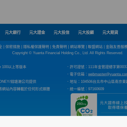
元大銀行
元大證金
元大投信
元大投顧
元大期貨
全
|
保密措施
|
隱私權保護聲明
|
免責聲明
|
網站導覽
|
聯盟網站
|
金融友善服
Copyright © Yuanta Financial Holding Co., Ltd. All Rights Reserved.
dge 100以上等版本
．許可證號：111年金管證總字第003
．電子信箱：
webmaster@yuanta.co
ONEY/錢塘潮公司提供
．地址：104506台北市中山區南京東路
將網站內容轉載於任何形式媒體
．統一編號：97160609