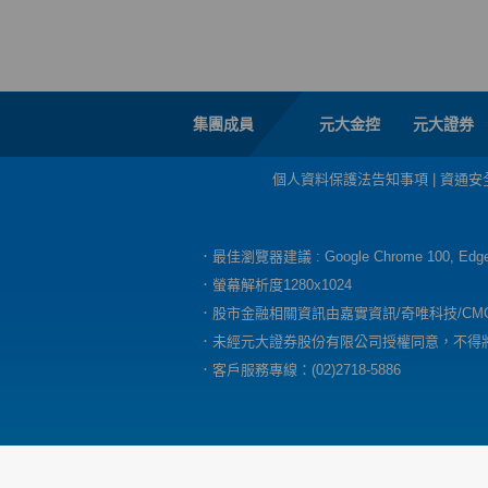
集團成員
元大金控
元大證券
個人資料保護法告知事項
|
資通安
．最佳瀏覽器建議 : Google Chrome 100, E
．螢幕解析度1280x1024
．股市金融相關資訊由嘉實資訊/奇唯科技/CM
．未經元大證券股份有限公司授權同意，不得
．客戶服務專線：(02)2718-5886