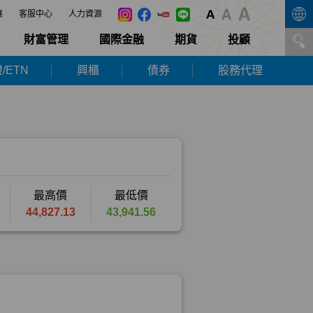
展
客服中心
人力資源
財富管理
國際金融
期貨
投顧
/ETN
興櫃
債券
股務代理