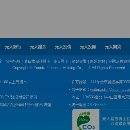
元大銀行
元大證金
元大投信
元大投顧
元大期貨
全
|
保密措施
|
隱私權保護聲明
|
免責聲明
|
網站導覽
|
聯盟網站
|
金融友善服
Copyright © Yuanta Financial Holding Co., Ltd. All Rights Reserved.
dge 100以上等版本
．許可證號：111年金管證總字第003
．電子信箱：
webmaster@yuanta.co
ONEY/錢塘潮公司提供
．地址：104506台北市中山區南京東路
將網站內容轉載於任何形式媒體
．統一編號：97160609