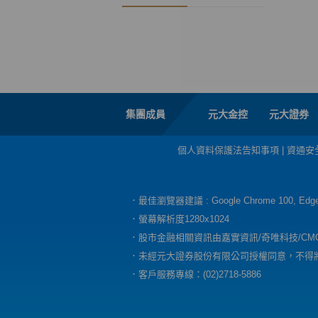
集團成員
元大金控
元大證券
個人資料保護法告知事項
|
資通安
．最佳瀏覽器建議 : Google Chrome 100, E
．螢幕解析度1280x1024
．股市金融相關資訊由嘉實資訊/奇唯科技/CM
．未經元大證券股份有限公司授權同意，不得
．客戶服務專線：(02)2718-5886