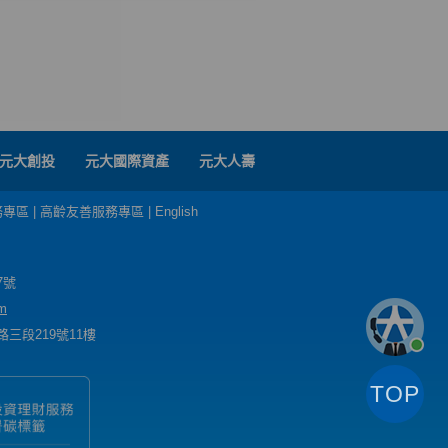
元大創投
元大國際資產
元大人壽
務專區
|
高齡友善服務專區
|
English
7號
m
三段219號11樓
TOP