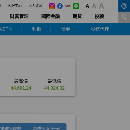
展
客服中心
人力資源
財富管理
國際金融
期貨
投顧
/ETN
興櫃
債券
股務代理