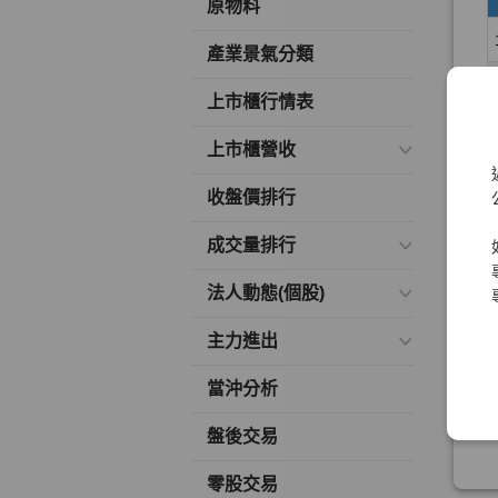
原物料
產業景氣分類
上市櫃行情表
上市櫃營收
收盤價排行
成交量排行
法人動態(個股)
主力進出
當沖分析
盤後交易
零股交易