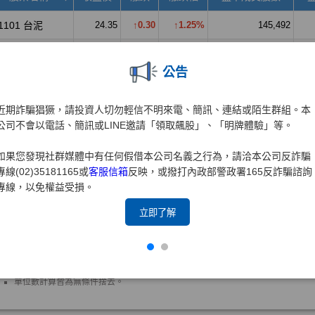
公告
近期詐騙猖獗，請投資人切勿輕信不明來電、簡訊、連結或陌生群組。本
公司不會以電話、簡訊或LINE邀請「領取飆股」、「明牌體驗」等。
如果您發現社群媒體中有任何假借本公司名義之行為，請洽本公司反詐騙
專線(02)35181165或
客服信箱
反映，或撥打內政部警政署165反詐騙諮詢
專線，以免權益受損。
立即了解