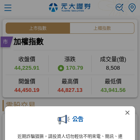
×
公告
近期詐騙猖獗，請投資人切勿輕信不明來電、簡訊、連