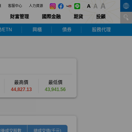
展
客服中心
人力資源
財富管理
國際金融
期貨
投顧
/ETN
興櫃
債券
股務代理