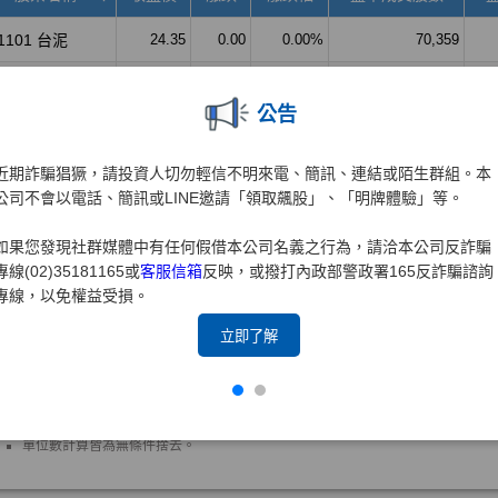
公告
近期詐騙猖獗，請投資人切勿輕信不明來電、簡訊、連結或陌生群組。本
公司不會以電話、簡訊或LINE邀請「領取飆股」、「明牌體驗」等。
如果您發現社群媒體中有任何假借本公司名義之行為，請洽本公司反詐騙
專線(02)35181165或
客服信箱
反映，或撥打內政部警政署165反詐騙諮詢
專線，以免權益受損。
立即了解