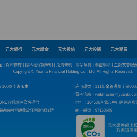
元大銀行
元大證金
元大投信
元大投顧
元大期貨
全
|
保密措施
|
隱私權保護聲明
|
免責聲明
|
網站導覽
|
聯盟網站
|
金融友善服
Copyright © Yuanta Financial Holding Co., Ltd. All Rights Reserved.
dge 100以上等版本
．許可證號：111年金管證總字第003
．電子信箱：
webmaster@yuanta.co
ONEY/錢塘潮公司提供
．地址：104506台北市中山區南京東路
將網站內容轉載於任何形式媒體
．統一編號：97160609