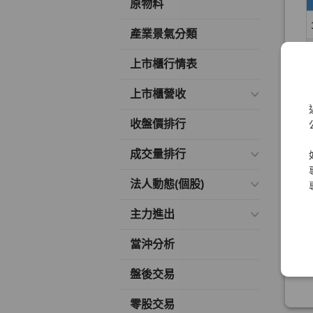
原物料
產業景氣分類
上市櫃行情表
上市櫃營收
收盤價排行
成交量排行
法人動態(個股)
主力進出
當沖分析
盤後交易
零股交易