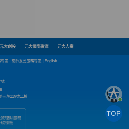
元大創投
元大國際資產
元大人壽
務專區
|
高齡友善服務專區
|
English
7號
m
三段219號11樓
TOP