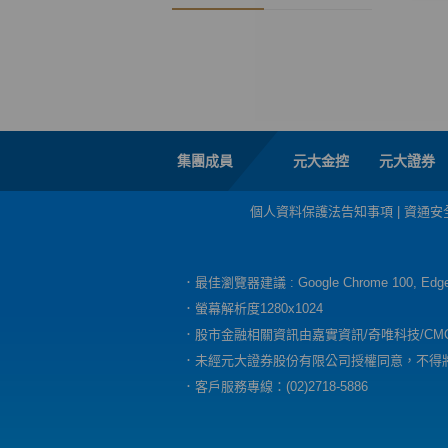
集團成員
元大金控
元大證券
個人資料保護法告知事項
|
資通安
．最佳瀏覽器建議 : Google Chrome 100, E
．螢幕解析度1280x1024
．股市金融相關資訊由嘉實資訊/奇唯科技/CM
．未經元大證券股份有限公司授權同意，不得
．客戶服務專線：(02)2718-5886