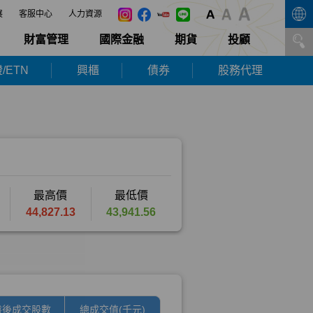
展
客服中心
人力資源
財富管理
國際金融
期貨
投顧
/ETN
興櫃
債券
股務代理