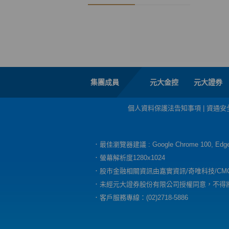
集團成員
元大金控
元大證券
個人資料保護法告知事項
|
資通安
．最佳瀏覽器建議 : Google Chrome 100, E
．螢幕解析度1280x1024
．股市金融相關資訊由嘉實資訊/奇唯科技/CM
．未經元大證券股份有限公司授權同意，不得
．客戶服務專線：(02)2718-5886