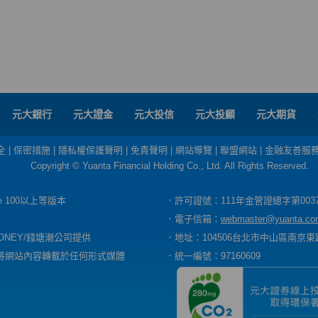
元大銀行
元大證金
元大投信
元大投顧
元大期貨
全
|
保密措施
|
隱私權保護聲明
|
免責聲明
|
網站導覽
|
聯盟網站
|
金融友善服
Copyright © Yuanta Financial Holding Co., Ltd. All Rights Reserved.
dge 100以上等版本
．許可證號：111年金管證總字第003
．電子信箱：
webmaster@yuanta.co
ONEY/錢塘潮公司提供
．地址：104506台北市中山區南京東路
將網站內容轉載於任何形式媒體
．統一編號：97160609