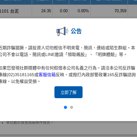
公告
近期詐騙猖獗，請投資人切勿輕信不明來電、簡訊、連結或陌生群組。本
公司不會以電話、簡訊或LINE邀請「領取飆股」、「明牌體驗」等。
如果您發現社群媒體中有任何假借本公司名義之行為，請洽本公司反詐騙
專線(02)35181165或
客服信箱
反映，或撥打內政部警政署165反詐騙諮詢
專線，以免權益受損。
立即了解