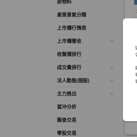
原物料
產業景氣分類
上市櫃行情表
上市櫃營收
收盤價排行
成交量排行
法人動態(個股)
主力進出
當沖分析
盤後交易
零股交易