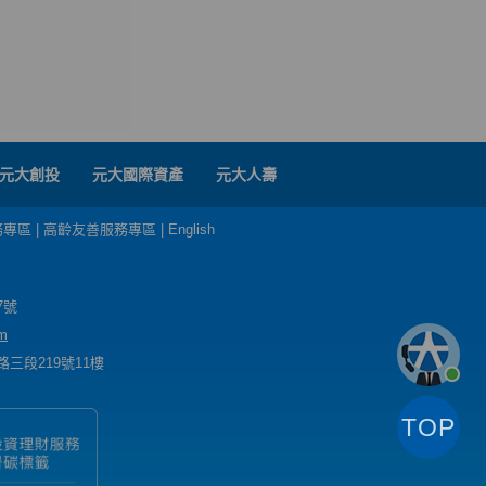
元大創投
元大國際資產
元大人壽
務專區
|
高齡友善服務專區
|
English
7號
m
三段219號11樓
TOP