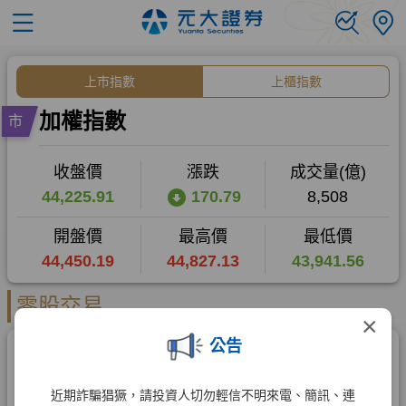
×
公告
近期詐騙猖獗，請投資人切勿輕信不明來電、簡訊、連