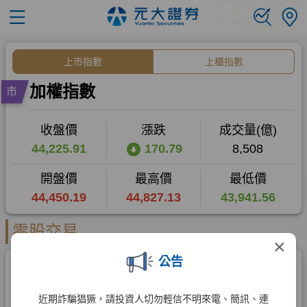
×
公告
近期詐騙猖獗，請投資人切勿輕信不明來電、簡訊、連