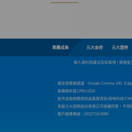
集團成員
元大金控
元大證券
個人資料保護法告知事項
|
資通安
．最佳瀏覽器建議 : Google Chrome 100, E
．螢幕解析度1280x1024
．股市金融相關資訊由嘉實資訊/奇唯科技/CM
．未經元大證券股份有限公司授權同意，不得
．客戶服務專線：(02)2718-5886