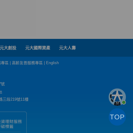
元大創投
元大國際資產
元大人壽
務專區
|
高齡友善服務專區
|
English
7號
m
三段219號11樓
TOP