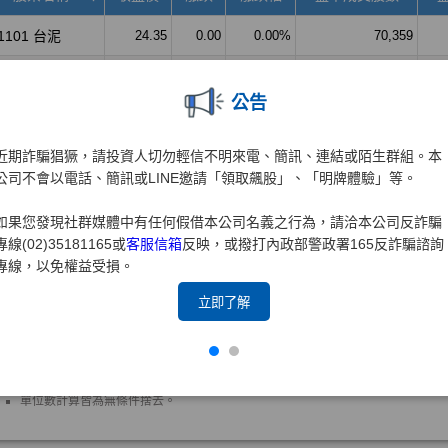
公告
近期詐騙猖獗，請投資人切勿輕信不明來電、簡訊、連結或陌生群組。本
公司不會以電話、簡訊或LINE邀請「領取飆股」、「明牌體驗」等。
如果您發現社群媒體中有任何假借本公司名義之行為，請洽本公司反詐騙
專線(02)35181165或
客服信箱
反映，或撥打內政部警政署165反詐騙諮詢
專線，以免權益受損。
立即了解