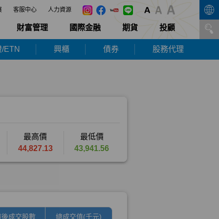
展
客服中心
人力資源
財富管理
國際金融
期貨
投顧
/ETN
興櫃
債券
股務代理