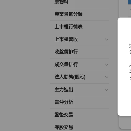
原物料
產業景氣分類
上市櫃行情表
上市櫃營收
收盤價排行
成交量排行
法人動態(個股)
主力進出
當沖分析
盤後交易
零股交易