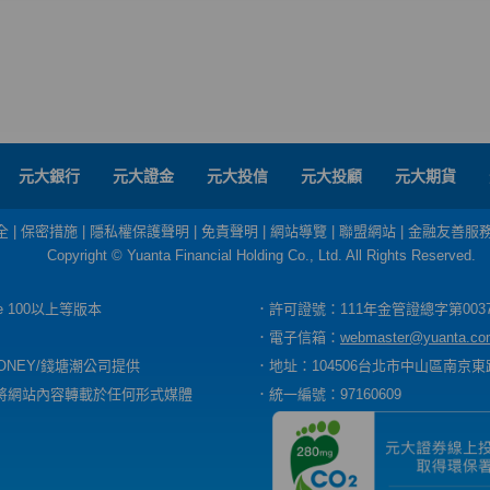
元大銀行
元大證金
元大投信
元大投顧
元大期貨
全
|
保密措施
|
隱私權保護聲明
|
免責聲明
|
網站導覽
|
聯盟網站
|
金融友善服
Copyright © Yuanta Financial Holding Co., Ltd. All Rights Reserved.
dge 100以上等版本
．許可證號：111年金管證總字第003
．電子信箱：
webmaster@yuanta.co
ONEY/錢塘潮公司提供
．地址：104506台北市中山區南京東路
將網站內容轉載於任何形式媒體
．統一編號：97160609