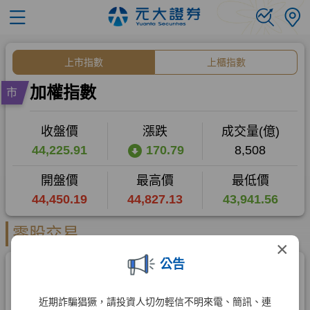
×
公告
近期詐騙猖獗，請投資人切勿輕信不明來電、簡訊、連