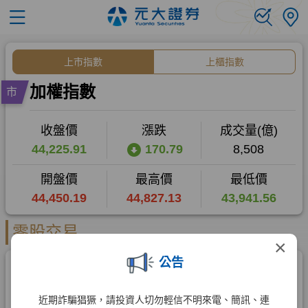
×
公告
近期詐騙猖獗，請投資人切勿輕信不明來電、簡訊、連