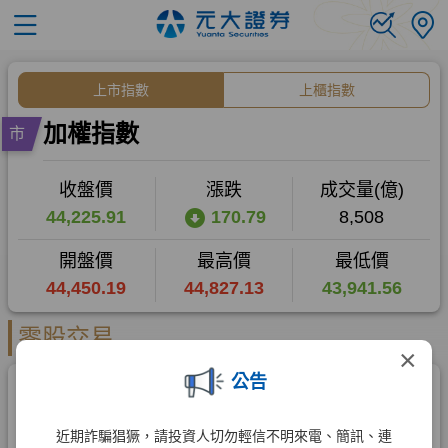
×
公告
近期詐騙猖獗，請投資人切勿輕信不明來電、簡訊、連