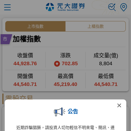
×
公告
近期詐騙猖獗，請投資人切勿輕信不明來電、簡訊、連