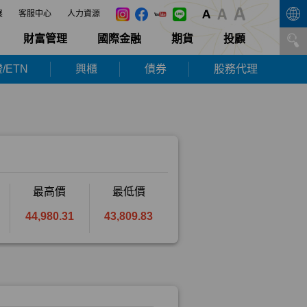
展
客服中心
人力資源
財富管理
國際金融
期貨
投顧
/ETN
興櫃
債券
股務代理