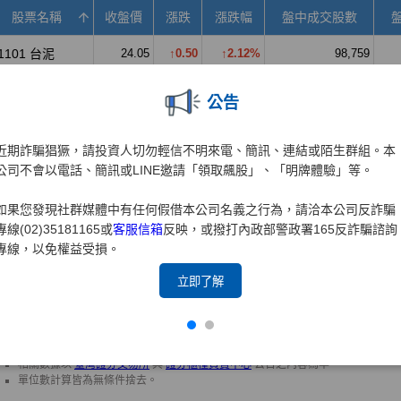
公告
近期詐騙猖獗，請投資人切勿輕信不明來電、簡訊、連結或陌生群組。本
公司不會以電話、簡訊或LINE邀請「領取飆股」、「明牌體驗」等。
如果您發現社群媒體中有任何假借本公司名義之行為，請洽本公司反詐騙
專線(02)35181165或
客服信箱
反映，或撥打內政部警政署165反詐騙諮詢
專線，以免權益受損。
立即了解