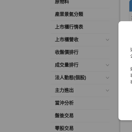
原物料
產業景氣分類
上市櫃行情表
上市櫃營收
收盤價排行
成交量排行
法人動態(個股)
主力進出
當沖分析
盤後交易
零股交易