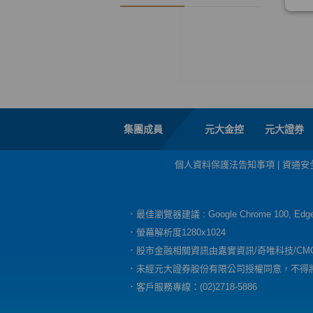
集團成員
元大金控
元大證券
個人資料保護法告知事項
|
資通安
．最佳瀏覽器建議 : Google Chrome 100, E
．螢幕解析度1280x1024
．股市金融相關資訊由嘉實資訊/奇唯科技/CM
．未經元大證券股份有限公司授權同意，不得
．客戶服務專線：(02)2718-5886