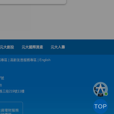
元大創投
元大國際資產
元大人壽
務專區
|
高齡友善服務專區
|
English
7號
m
三段219號11樓
TOP