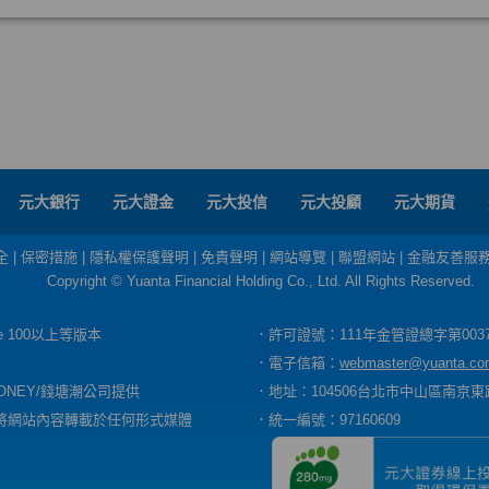
元大銀行
元大證金
元大投信
元大投顧
元大期貨
全
|
保密措施
|
隱私權保護聲明
|
免責聲明
|
網站導覽
|
聯盟網站
|
金融友善服
Copyright © Yuanta Financial Holding Co., Ltd. All Rights Reserved.
dge 100以上等版本
．許可證號：111年金管證總字第003
．電子信箱：
webmaster@yuanta.co
ONEY/錢塘潮公司提供
．地址：104506台北市中山區南京東路
將網站內容轉載於任何形式媒體
．統一編號：97160609