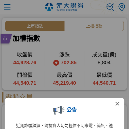
×
公告
近期詐騙猖獗，請投資人切勿輕信不明來電、簡訊、連