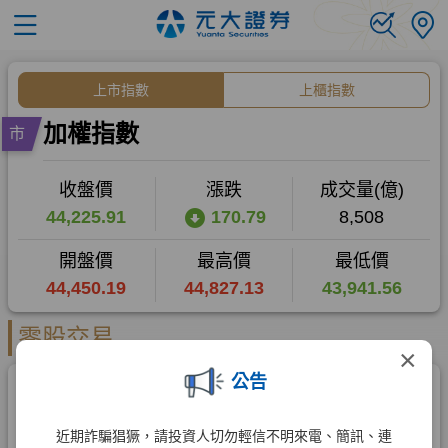
×
公告
近期詐騙猖獗，請投資人切勿輕信不明來電、簡訊、連