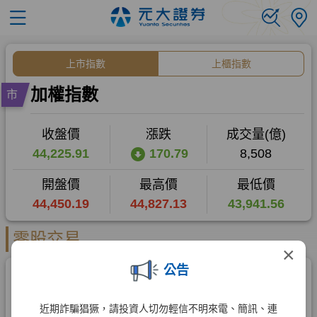
×
公告
近期詐騙猖獗，請投資人切勿輕信不明來電、簡訊、連