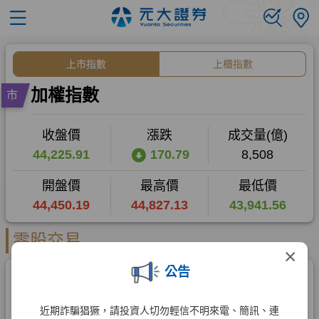
×
公告
近期詐騙猖獗，請投資人切勿輕信不明來電、簡訊、連