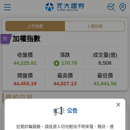
×
公告
近期詐騙猖獗，請投資人切勿輕信不明來電、簡訊、連