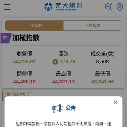
×
公告
近期詐騙猖獗，請投資人切勿輕信不明來電、簡訊、連