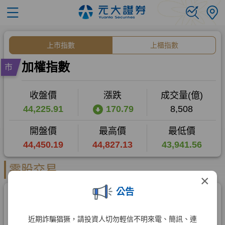
×
公告
近期詐騙猖獗，請投資人切勿輕信不明來電、簡訊、連