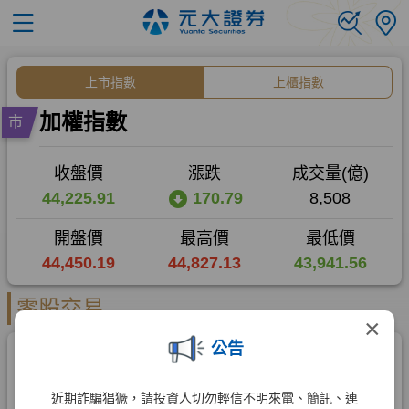
×
公告
近期詐騙猖獗，請投資人切勿輕信不明來電、簡訊、連