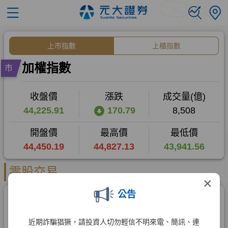
×
公告
近期詐騙猖獗，請投資人切勿輕信不明來電、簡訊、連