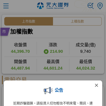
×
公告
近期詐騙猖獗，請投資人切勿輕信不明來電、簡訊、連