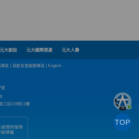
元大創投
元大國際資產
元大人壽
務專區
|
高齡友善服務專區
|
English
7號
m
三段219號11樓
TOP