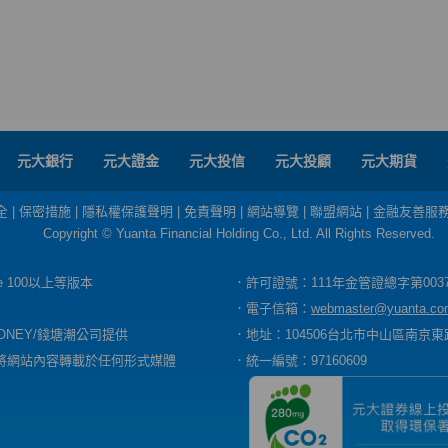
元大銀行
元大證金
元大投信
元大投顧
元大期貨
全
|
保密措施
|
隱私權保護聲明
|
免責聲明
|
網站導覽
|
聯盟網站
|
金融友善服
Copyright © Yuanta Financial Holding Co., Ltd. All Rights Reserved.
dge 100以上等版本
．許可證號：111年金管證總字第003
．電子信箱：
webmaster@yuanta.co
ONEY/錢塘潮公司提供
．地址：104506台北市中山區南京東路
將網站內容轉載於任何形式媒體
．統一編號：97160609