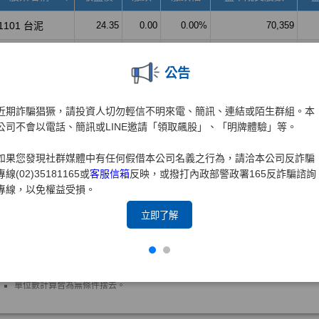
公告
近期詐騙猖獗，請投資人切勿輕信不明來電、簡訊、連結或陌生群組。本
公司不會以電話、簡訊或LINE邀請「領取飆股」、「明牌體驗」等。
如果您發現社群媒體中有任何假借本公司名義之行為，請洽本公司反詐騙
專線(02)35181165或
客服信箱
反映，或撥打內政部警政署165反詐騙諮詢
專線，以免權益受損。
立即了解