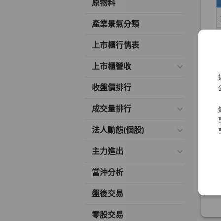
原物料
產業景氣分類
上市櫃行情表
上市櫃營收
收盤價排行
成交量排行
法人動態(個股)
主力進出
當沖分析
盤後交易
零股交易