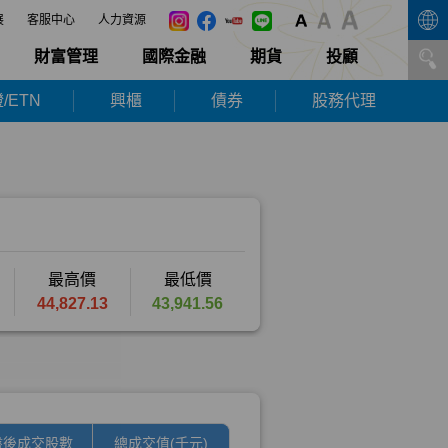
展
客服中心
人力資源
財富管理
國際金融
期貨
投顧
/ETN
興櫃
債券
股務代理