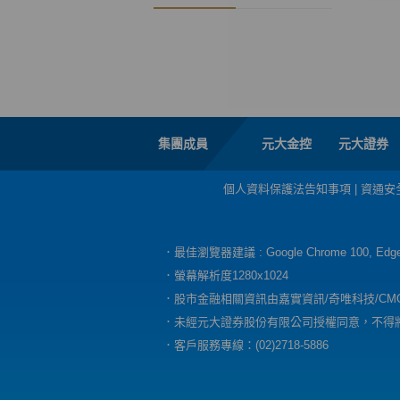
集團成員
元大金控
元大證券
個人資料保護法告知事項
|
資通安
．最佳瀏覽器建議 : Google Chrome 100, E
．螢幕解析度1280x1024
．股市金融相關資訊由嘉實資訊/奇唯科技/CM
．未經元大證券股份有限公司授權同意，不得
．客戶服務專線：(02)2718-5886