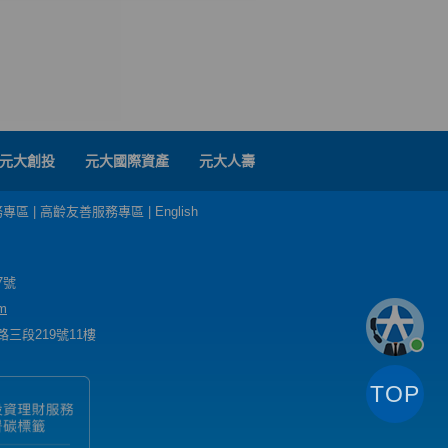
元大創投
元大國際資產
元大人壽
務專區
|
高齡友善服務專區
|
English
7號
m
三段219號11樓
TOP