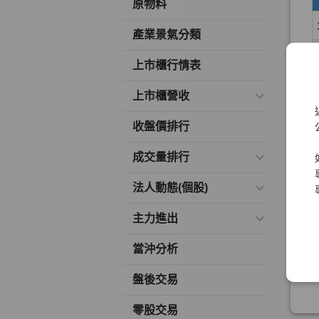
原物料
產業景氣分類
上市櫃行情表
上市櫃營收
收盤價排行
成交量排行
法人動態(個股)
主力進出
當沖分析
盤後交易
零股交易