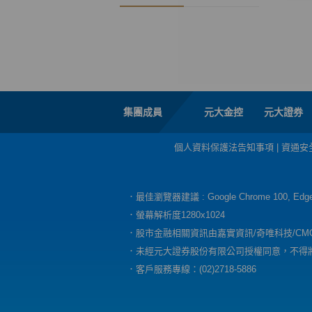
集團成員
元大金控
元大證券
個人資料保護法告知事項
|
資通安
．最佳瀏覽器建議 : Google Chrome 100, E
．螢幕解析度1280x1024
．股市金融相關資訊由嘉實資訊/奇唯科技/CM
．未經元大證券股份有限公司授權同意，不得
．客戶服務專線：(02)2718-5886