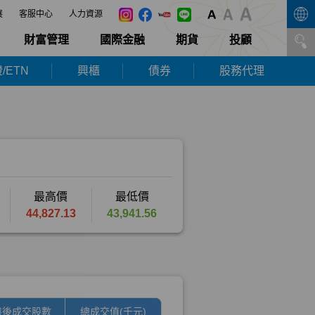
展
客服中心
人力資源
財富管理
國際金融
期貨
投顧
/ETN
興櫃
債券
股務代理