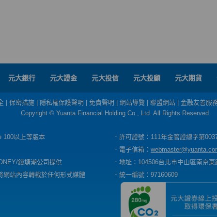
元大銀行
元大證金
元大投信
元大投顧
元大期貨
全
|
保密措施
|
隱私權保護聲明
|
免責聲明
|
網站導覽
|
聯盟網站
|
金融友善服
Copyright © Yuanta Financial Holding Co., Ltd. All Rights Reserved.
dge 100以上等版本
．許可證號：111年金管證總字第003
．電子信箱：
webmaster@yuanta.co
ONEY/錢塘潮公司提供
．地址：104506台北市中山區南京東路
將網站內容轉載於任何形式媒體
．統一編號：97160609