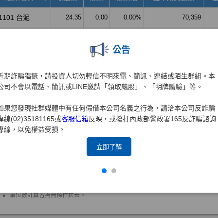
公告
近期詐騙猖獗，請投資人切勿輕信不明來電、簡訊、連結或陌生群組。本
公司不會以電話、簡訊或LINE邀請「領取飆股」、「明牌體驗」等。
如果您發現社群媒體中有任何假借本公司名義之行為，請洽本公司反詐騙
專線(02)35181165或
客服信箱
反映，或撥打內政部警政署165反詐騙諮詢
專線，以免權益受損。
立即了解