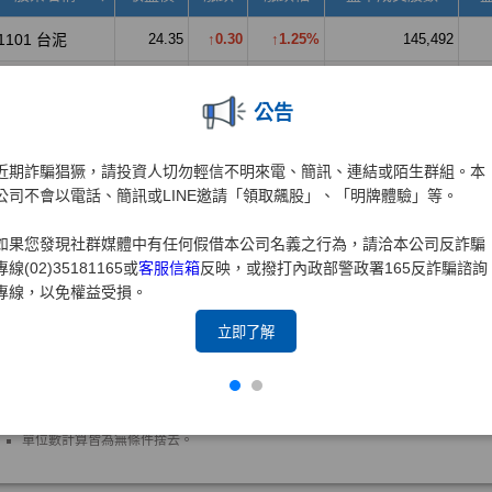
公告
近期詐騙猖獗，請投資人切勿輕信不明來電、簡訊、連結或陌生群組。本
公司不會以電話、簡訊或LINE邀請「領取飆股」、「明牌體驗」等。
如果您發現社群媒體中有任何假借本公司名義之行為，請洽本公司反詐騙
專線(02)35181165或
客服信箱
反映，或撥打內政部警政署165反詐騙諮詢
專線，以免權益受損。
立即了解