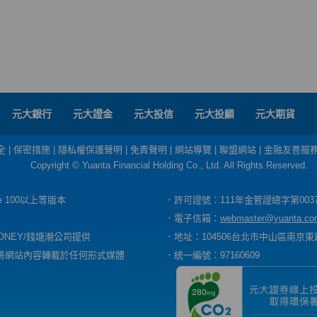
元大銀行
元大證金
元大投信
元大投顧
元大期貨
全
|
保密措施
|
隱私權保護聲明
|
免責聲明
|
網站導覽
|
聯盟網站
|
金融友善服
Copyright © Yuanta Financial Holding Co., Ltd. All Rights Reserved.
dge 100以上等版本
．許可證號：111年金管證總字第003
．電子信箱：
webmaster@yuanta.co
ONEY/錢塘潮公司提供
．地址：104506台北市中山區南京東路
將網站內容轉載於任何形式媒體
．統一編號：97160609