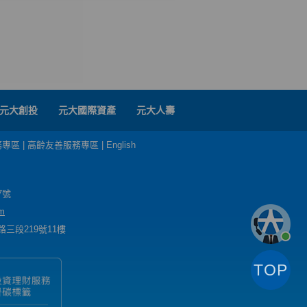
元大創投
元大國際資產
元大人壽
務專區
|
高齡友善服務專區
|
English
7號
m
三段219號11樓
TOP