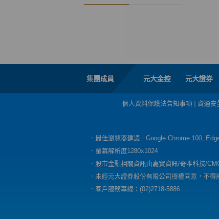
集團成員
元大金控
元大證券
個人資料保護法告知事項
|
資通安
．最佳瀏覽器建議 : Google Chrome 100, E
．螢幕解析度1280x1024
．股市金融相關資訊由嘉實資訊/奇唯科技/CM
．未經元大證券股份有限公司授權同意，不得
．客戶服務專線：(02)2718-5886