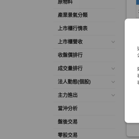
原物料
產業景氣分類
上市櫃行情表
上市櫃營收
收盤價排行
成交量排行
法人動態(個股)
主力進出
當沖分析
盤後交易
零股交易