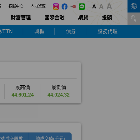
展
客服中心
人力資源
財富管理
國際金融
期貨
投顧
/ETN
興櫃
債券
股務代理