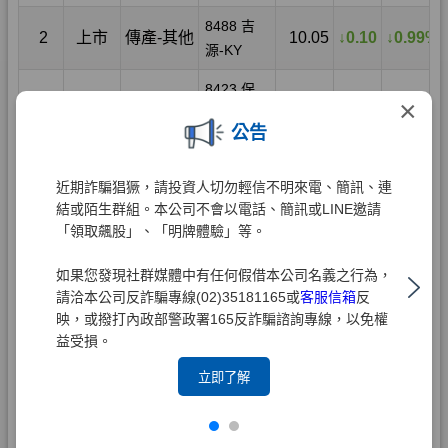
×
公告
近期詐騙猖獗，請投資人切勿輕信不明來電、簡訊、連
結或陌生群組。本公司不會以電話、簡訊或LINE邀請
「領取飆股」、「明牌體驗」等。
如果您發現社群媒體中有任何假借本公司名義之行為，
請洽本公司反詐騙專線(02)35181165或
客服信箱
反
映，或撥打內政部警政署165反詐騙諮詢專線，以免權
益受損。
立即了解