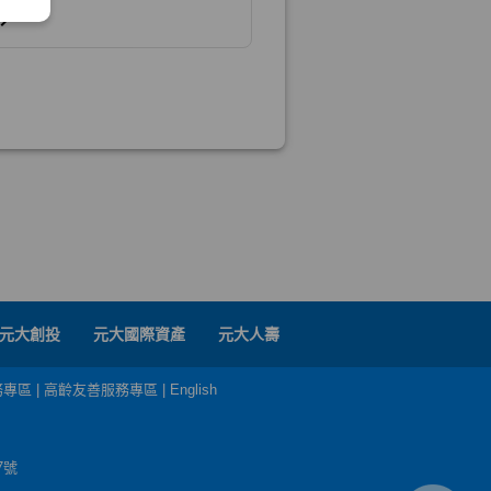
元大創投
元大國際資產
元大人壽
務專區
|
高齡友善服務專區
|
English
7號