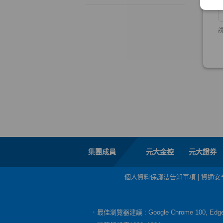
集團成員
元大金控
元大證券
個人資料保護法告知事項
|
資通安
．最佳瀏覽器建議 : Google Chrome 100, E