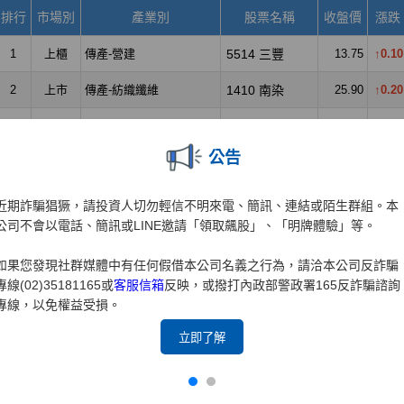
公告
近期詐騙猖獗，請投資人切勿輕信不明來電、簡訊、連結或陌生群組。本
公司不會以電話、簡訊或LINE邀請「領取飆股」、「明牌體驗」等。
如果您發現社群媒體中有任何假借本公司名義之行為，請洽本公司反詐騙
專線(02)35181165或
客服信箱
反映，或撥打內政部警政署165反詐騙諮詢
專線，以免權益受損。
立即了解