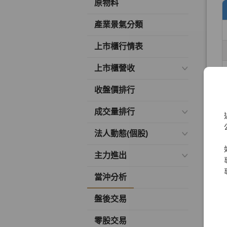
原物料
產業景氣分類
上市櫃行情表
上市櫃營收
收盤價排行
成交量排行
法人動態(個股)
主力進出
當沖分析
盤後交易
零股交易