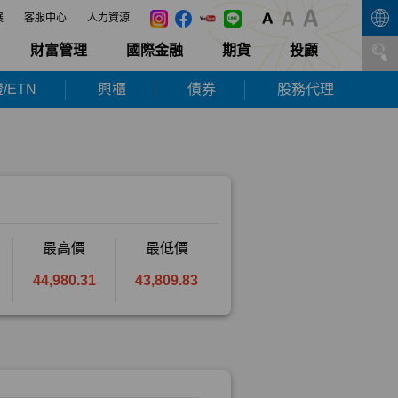
展
客服中心
人力資源
財富管理
國際金融
期貨
投顧
/ETN
興櫃
債券
股務代理