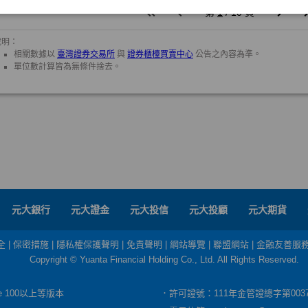
元大銀行
元大證金
元大投信
元大投顧
元大期貨
全
|
保密措施
|
隱私權保護聲明
|
免責聲明
|
網站導覽
|
聯盟網站
|
金融友善服
Copyright © Yuanta Financial Holding Co., Ltd. All Rights Reserved.
dge 100以上等版本
．許可證號：111年金管證總字第003