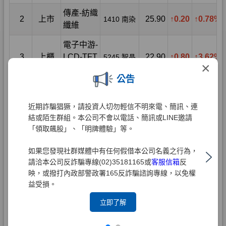
×
公告
近期詐騙猖獗，請投資人切勿輕信不明來電、簡訊、連
結或陌生群組。本公司不會以電話、簡訊或LINE邀請
「領取飆股」、「明牌體驗」等。
如果您發現社群媒體中有任何假借本公司名義之行為，
請洽本公司反詐騙專線(02)35181165或
客服信箱
反
映，或撥打內政部警政署165反詐騙諮詢專線，以免權
益受損。
立即了解