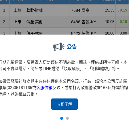
公告
近期詐騙猖獗，請投資人切勿輕信不明來電、簡訊、連結或陌生群組。本
公司不會以電話、簡訊或LINE邀請「領取飆股」、「明牌體驗」等。
如果您發現社群媒體中有任何假借本公司名義之行為，請洽本公司反詐騙
專線(02)35181165或
客服信箱
反映，或撥打內政部警政署165反詐騙諮詢
專線，以免權益受損。
立即了解