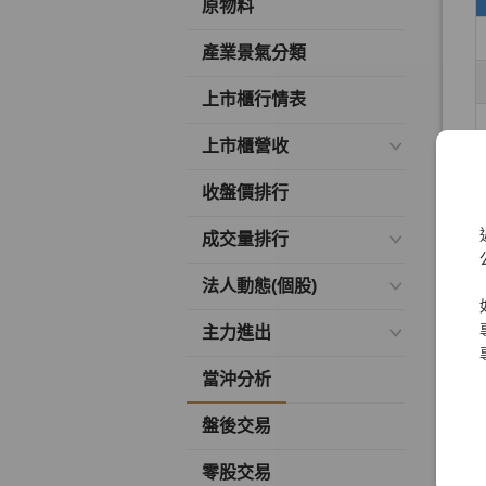
原物料
產業景氣分類
上市櫃行情表
上市櫃營收
收盤價排行
成交量排行
法人動態(個股)
主力進出
當沖分析
盤後交易
零股交易