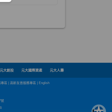
元大創投
元大國際資產
元大人壽
務專區
|
高齡友善服務專區
|
English
7號
m