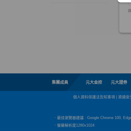
集團成員
元大金控
元大證券
個人資料保護法告知事項
|
資通安
．最佳瀏覽器建議 : Google Chrome 100, E
．螢幕解析度1280x1024