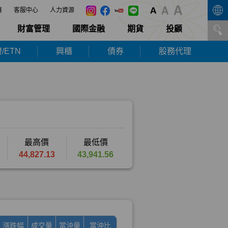
展
客服中心
人力資源
財富管理
國際金融
期貨
投顧
/ETN
興櫃
債券
股務代理