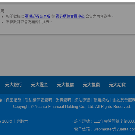
元大銀行
元大證金
元大投信
元大投顧
元大期貨
全
|
保密措施
|
隱私權保護聲明
|
免責聲明
|
網站導覽
|
聯盟網站
|
金融友善服
Copyright © Yuanta Financial Holding Co., Ltd. All Rights Reserved.
dge 100以上等版本
．許可證號：111年金管證總字第003
．電子信箱：
webmaster@yuanta.co