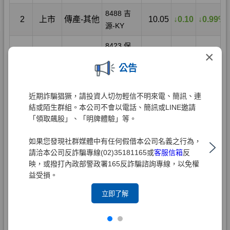
×
公告
近期詐騙猖獗，請投資人切勿輕信不明來電、簡訊、連
結或陌生群組。本公司不會以電話、簡訊或LINE邀請
「領取飆股」、「明牌體驗」等。
如果您發現社群媒體中有任何假借本公司名義之行為，
請洽本公司反詐騙專線(02)35181165或
客服信箱
反
映，或撥打內政部警政署165反詐騙諮詢專線，以免權
益受損。
立即了解