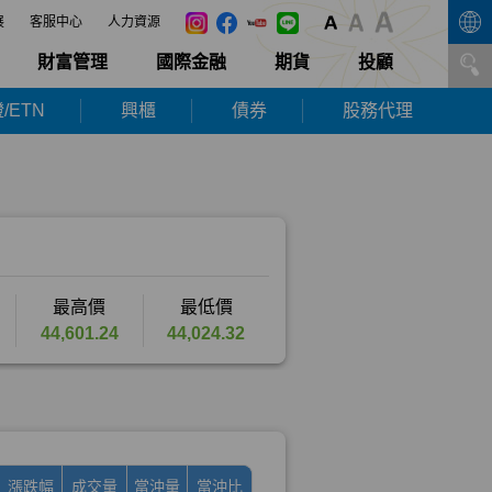
展
客服中心
人力資源
財富管理
國際金融
期貨
投顧
/ETN
興櫃
債券
股務代理