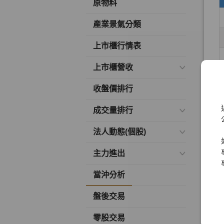
原物料
產業景氣分類
上市櫃行情表
上市櫃營收
收盤價排行
成交量排行
法人動態(個股)
主力進出
當沖分析
盤後交易
零股交易