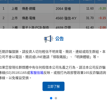
公告
近期詐騙猖獗，請投資人切勿輕信不明來電、簡訊、連結或陌生群組。本
公司不會以電話、簡訊或LINE邀請「領取飆股」、「明牌體驗」等。
如果您發現社群媒體中有任何假借本公司名義之行為，請洽本公司反詐騙
專線(02)35181165或
客服信箱
反映，或撥打內政部警政署165反詐騙諮詢
專線，以免權益受損。
立即了解