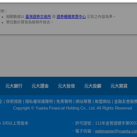
元大銀行
元大證金
元大投信
元大投顧
元大期貨
全
|
保密措施
|
隱私權保護聲明
|
免責聲明
|
網站導覽
|
聯盟網站
|
金融友善服
Copyright © Yuanta Financial Holding Co., Ltd. All Rights Reserved.
dge 100以上等版本
．許可證號：111年金管證總字第003
．電子信箱：
webmaster@yuanta.co