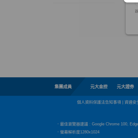
集團成員
元大金控
元大證券
個人資料保護法告知事項
|
資通安
．最佳瀏覽器建議 : Google Chrome 100, E
．螢幕解析度1280x1024