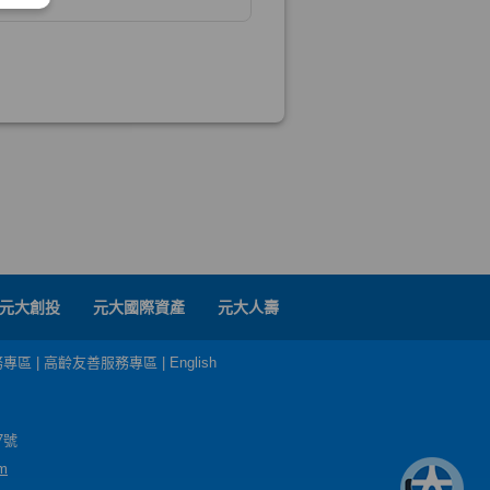
元大創投
元大國際資產
元大人壽
務專區
|
高齡友善服務專區
|
English
7號
m