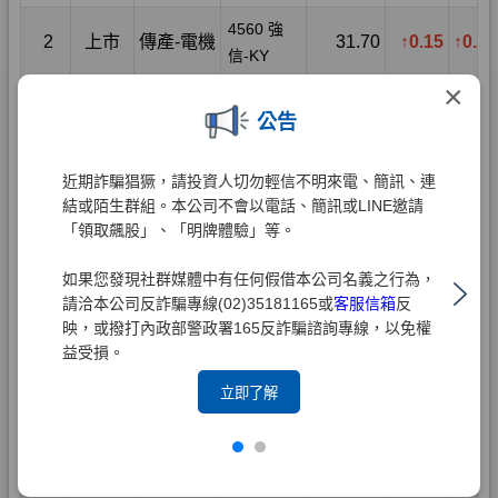
×
公告
近期詐騙猖獗，請投資人切勿輕信不明來電、簡訊、連
結或陌生群組。本公司不會以電話、簡訊或LINE邀請
「領取飆股」、「明牌體驗」等。
如果您發現社群媒體中有任何假借本公司名義之行為，
請洽本公司反詐騙專線(02)35181165或
客服信箱
反
映，或撥打內政部警政署165反詐騙諮詢專線，以免權
益受損。
立即了解