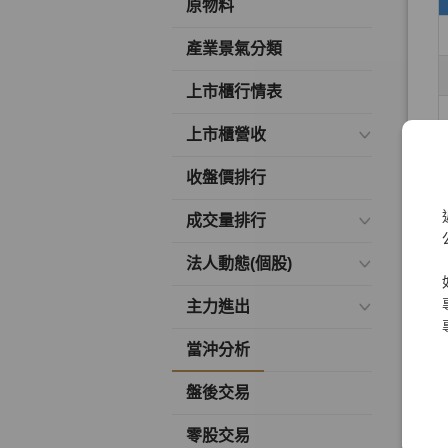
原物料
產業景氣分類
上市櫃行情表
上市櫃營收
收盤價排行
成交量排行
法人動態(個股)
主力進出
當沖分析
盤後交易
零股交易