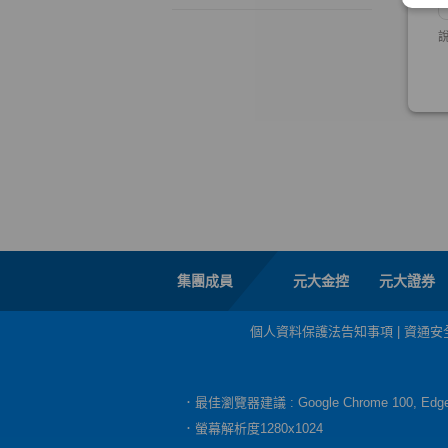
集團成員
元大金控
元大證券
個人資料保護法告知事項
|
資通安
．最佳瀏覽器建議 : Google Chrome 100, E
．螢幕解析度1280x1024