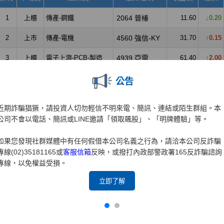
公告
近期詐騙猖獗，請投資人切勿輕信不明來電、簡訊、連結或陌生群組。本
公司不會以電話、簡訊或LINE邀請「領取飆股」、「明牌體驗」等。
如果您發現社群媒體中有任何假借本公司名義之行為，請洽本公司反詐騙
專線(02)35181165或
客服信箱
反映，或撥打內政部警政署165反詐騙諮詢
專線，以免權益受損。
立即了解