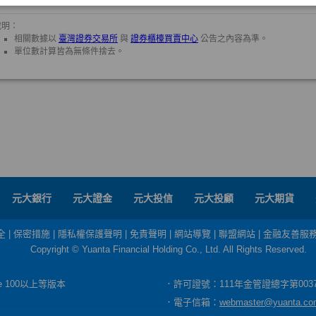
元大銀行
元大證金
元大投信
元大投顧
元大期貨
全
|
保密措施
|
隱私權保護聲明
|
免責聲明
|
網站導覽
|
聯盟網站
|
金融友善服
Copyright © Yuanta Financial Holding Co., Ltd. All Rights Reserved.
dge 100以上等版本
．許可證號：111年金管證總字第003
．電子信箱：
webmaster@yuanta.co