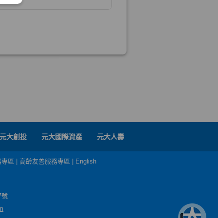
元大創投
元大國際資產
元大人壽
務專區
|
高齡友善服務專區
|
English
7號
m