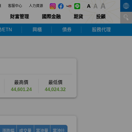
展
客服中心
人力資源
財富管理
國際金融
期貨
投顧
/ETN
興櫃
債券
股務代理