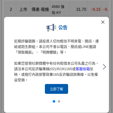
×
公告
近期詐騙猖獗，請投資人切勿輕信不明來電、簡訊、連
結或陌生群組。本公司不會以電話、簡訊或LINE邀請
「領取飆股」、「明牌體驗」等。
如果您發現社群媒體中有任何假借本公司名義之行為，
請洽本公司反詐騙專線(02)35181165或
客服信箱
反
映，或撥打內政部警政署165反詐騙諮詢專線，以免權
益受損。
立即了解