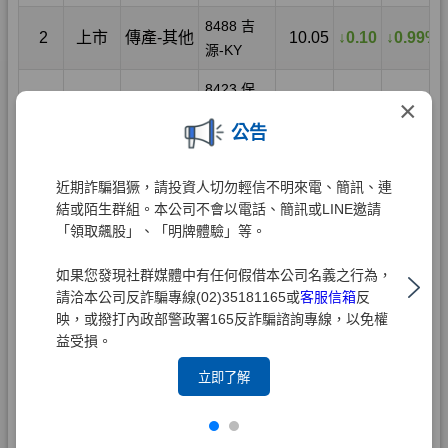
×
公告
近期詐騙猖獗，請投資人切勿輕信不明來電、簡訊、連
結或陌生群組。本公司不會以電話、簡訊或LINE邀請
「領取飆股」、「明牌體驗」等。
如果您發現社群媒體中有任何假借本公司名義之行為，
請洽本公司反詐騙專線(02)35181165或
客服信箱
反
映，或撥打內政部警政署165反詐騙諮詢專線，以免權
益受損。
立即了解