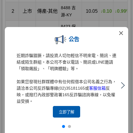
×
公告
近期詐騙猖獗，請投資人切勿輕信不明來電、簡訊、連
結或陌生群組。本公司不會以電話、簡訊或LINE邀請
「領取飆股」、「明牌體驗」等。
如果您發現社群媒體中有任何假借本公司名義之行為，
請洽本公司反詐騙專線(02)35181165或
客服信箱
反
映，或撥打內政部警政署165反詐騙諮詢專線，以免權
益受損。
立即了解