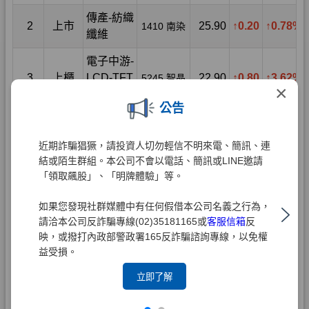
×
公告
近期詐騙猖獗，請投資人切勿輕信不明來電、簡訊、連
結或陌生群組。本公司不會以電話、簡訊或LINE邀請
「領取飆股」、「明牌體驗」等。
如果您發現社群媒體中有任何假借本公司名義之行為，
請洽本公司反詐騙專線(02)35181165或
客服信箱
反
映，或撥打內政部警政署165反詐騙諮詢專線，以免權
益受損。
立即了解