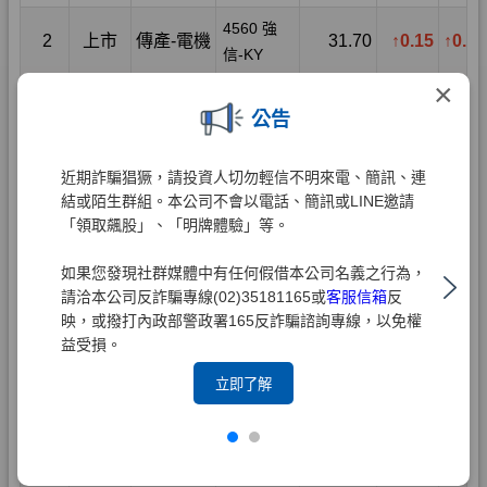
×
公告
近期詐騙猖獗，請投資人切勿輕信不明來電、簡訊、連
結或陌生群組。本公司不會以電話、簡訊或LINE邀請
「領取飆股」、「明牌體驗」等。
如果您發現社群媒體中有任何假借本公司名義之行為，
請洽本公司反詐騙專線(02)35181165或
客服信箱
反
映，或撥打內政部警政署165反詐騙諮詢專線，以免權
益受損。
立即了解