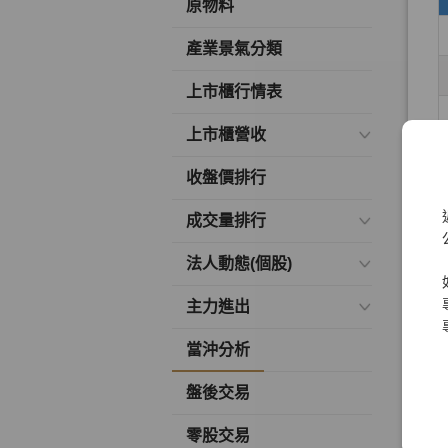
原物料
產業景氣分類
上市櫃行情表
上市櫃營收
收盤價排行
成交量排行
法人動態(個股)
主力進出
當沖分析
盤後交易
零股交易