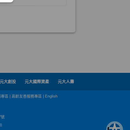
元大創投
元大國際資產
元大人壽
務專區
|
高齡友善服務專區
|
English
7號
m