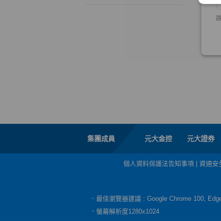
集團成員
元大金控
元大證券
個人資料保護法告知事項
|
資通安
．最佳瀏覽器建議 : Google Chrome 100, E
．螢幕解析度1280x1024