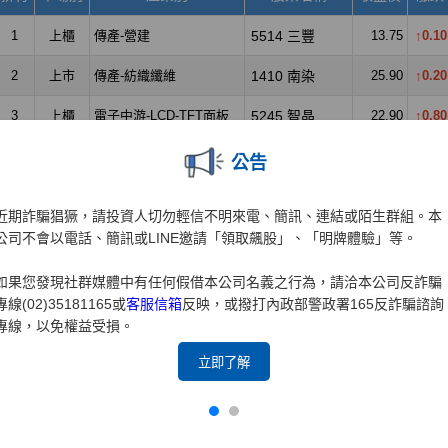
公告
近期詐騙猖獗，請投資人切勿輕信不明來電、簡訊、連結或陌生群組。本
公司不會以電話、簡訊或LINE邀請「領取飆股」、「明牌體驗」等。
如果您發現社群媒體中有任何假借本公司名義之行為，請洽本公司反詐騙
專線(02)35181165或
客服信箱
反映，或撥打內政部警政署165反詐騙諮詢
專線，以免權益受損。
立即了解