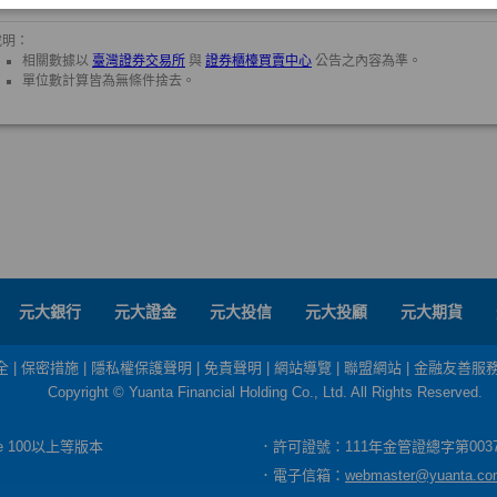
元大銀行
元大證金
元大投信
元大投顧
元大期貨
全
|
保密措施
|
隱私權保護聲明
|
免責聲明
|
網站導覽
|
聯盟網站
|
金融友善服
Copyright © Yuanta Financial Holding Co., Ltd. All Rights Reserved.
dge 100以上等版本
．許可證號：111年金管證總字第003
．電子信箱：
webmaster@yuanta.co