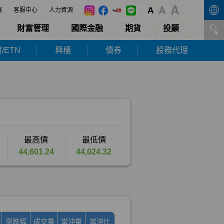
展
客服中心
人力資源
財富管理
國際金融
期貨
投顧
/ETN
興櫃
債券
股務代理