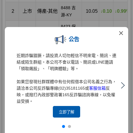
×
公告
近期詐騙猖獗，請投資人切勿輕信不明來電、簡訊、連
結或陌生群組。本公司不會以電話、簡訊或LINE邀請
「領取飆股」、「明牌體驗」等。
如果您發現社群媒體中有任何假借本公司名義之行為，
請洽本公司反詐騙專線(02)35181165或
客服信箱
反
映，或撥打內政部警政署165反詐騙諮詢專線，以免權
益受損。
立即了解