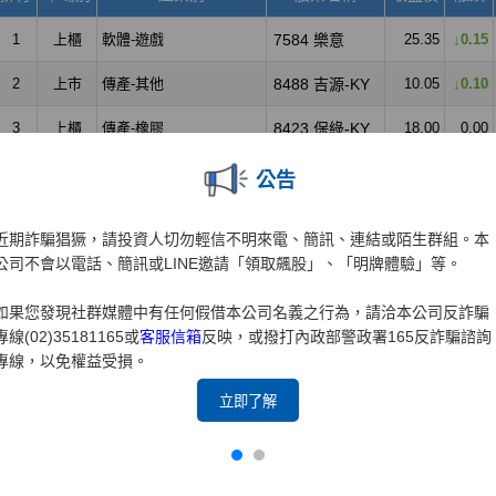
公告
近期詐騙猖獗，請投資人切勿輕信不明來電、簡訊、連結或陌生群組。本
公司不會以電話、簡訊或LINE邀請「領取飆股」、「明牌體驗」等。
如果您發現社群媒體中有任何假借本公司名義之行為，請洽本公司反詐騙
專線(02)35181165或
客服信箱
反映，或撥打內政部警政署165反詐騙諮詢
專線，以免權益受損。
立即了解