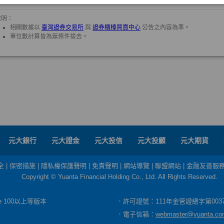
元大銀行
元大證金
元大投信
元大投顧
元大期貨
全
|
保密措施
|
隱私權保護聲明
|
免責聲明
|
網站導覽
|
聯盟網站
|
金融友善服
Copyright © Yuanta Financial Holding Co., Ltd. All Rights Reserved.
dge 100以上等版本
．許可證號：111年金管證總字第003
．電子信箱：
webmaster@yuanta.co