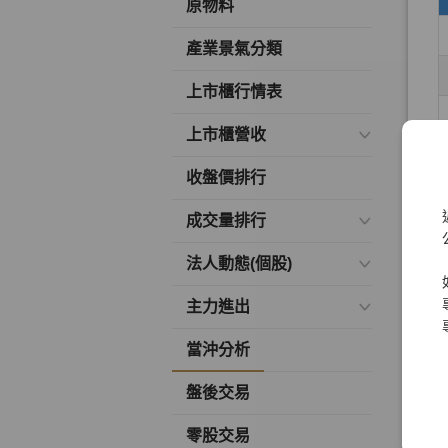
原物料
產業景氣分類
上市櫃行情表
上市櫃營收
收盤價排行
成交量排行
法人動態(個股)
主力進出
當沖分析
盤後交易
零股交易