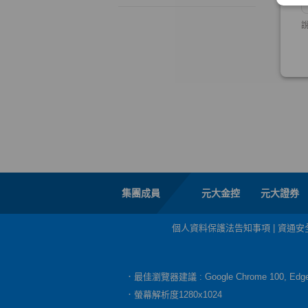
集團成員
元大金控
元大證券
個人資料保護法告知事項
|
資通安
．最佳瀏覽器建議 : Google Chrome 100, E
．螢幕解析度1280x1024