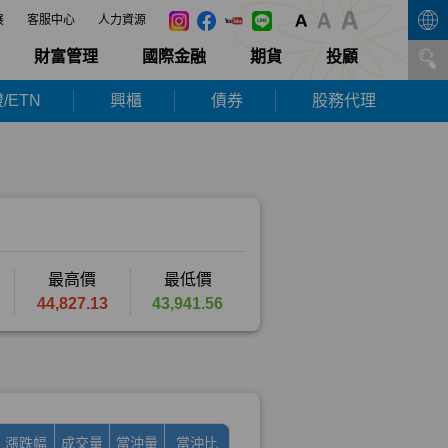
展
客服中心
人力資源
財富管理
國際金融
期貨
投顧
/ETN
興櫃
債券
股務代理