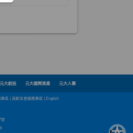
元大創投
元大國際資產
元大人壽
務專區
|
高齡友善服務專區
|
English
7號
m